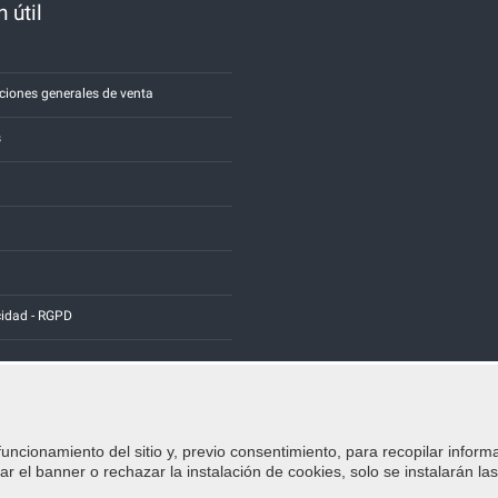
 útil
a
ciones generales de venta
s
cidad - RGPD
funcionamiento del sitio y, previo consentimiento, para recopilar inform
Credits:
E-COMIT
r el banner o rechazar la instalación de cookies, solo se instalarán la