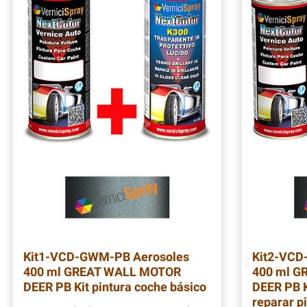
Kit1-VCD-GWM-PB
Aerosoles
Kit2-VC
400 ml GREAT WALL MOTOR
400 ml G
DEER PB Kit pintura coche básico
DEER PB K
reparar p