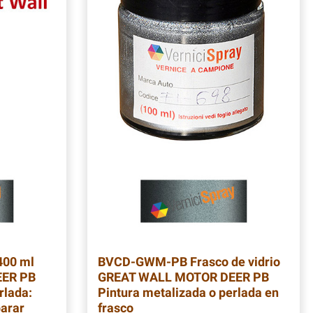
400 ml
BVCD-GWM-PB
Frasco de vidrio
ER PB
GREAT WALL MOTOR DEER PB
rlada:
Pintura metalizada o perlada en
parar
frasco