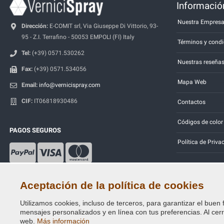
Información
Nuestra Empres
Dirección:
E-COMIT srl, Via Giuseppe Di Vittorio, 93-
95 - Z.I. Terrafino - 50053 EMPOLI (FI) Italy
Términos y condi
Tel:
(+39) 0571.530262
Nuestras reseña
Fax:
(+39) 0571.534056
Mapa Web
Email:
info@vernicispray.com
CIF:
IT06818930486
Contactos
Códigos de color
PAGOS SEGUROS
Política de Priva
Aceptación de la política de cookies
Utilizamos cookies, incluso de terceros, para garantizar el buen 
Copyright © 2014 - 2026. All Rights Reserved.
mensajes personalizados y en línea con tus preferencias. Al cerra
Visitantes En Línea: 442
web.
Más información