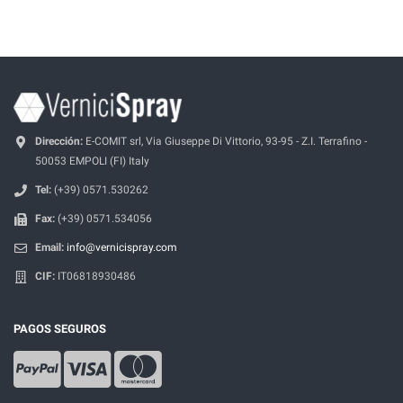
Dirección:
E-COMIT srl, Via Giuseppe Di Vittorio, 93-95 - Z.I. Terrafino -
50053 EMPOLI (FI) Italy
Tel:
(+39) 0571.530262
Fax:
(+39) 0571.534056
Email:
info@vernicispray.com
CIF:
IT06818930486
PAGOS SEGUROS