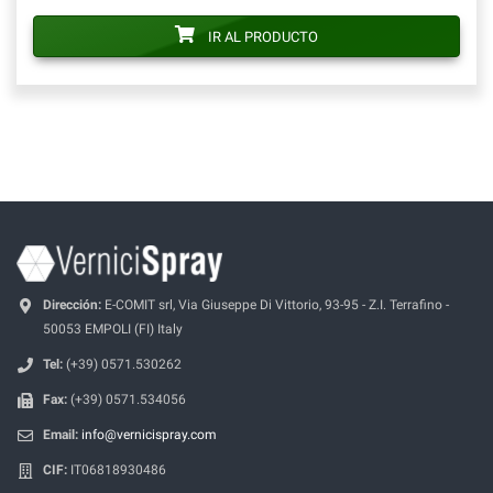
IR AL PRODUCTO
Dirección:
E-COMIT srl, Via Giuseppe Di Vittorio, 93-95 - Z.I. Terrafino -
50053 EMPOLI (FI) Italy
Tel:
(+39) 0571.530262
Fax:
(+39) 0571.534056
Email:
info@vernicispray.com
CIF:
IT06818930486