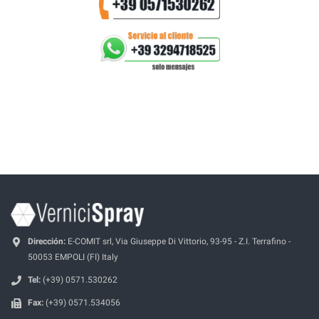
Dirección:
E-COMIT srl, Via Giuseppe Di Vittorio, 93-95 - Z.I. Terrafino -
50053 EMPOLI (FI) Italy
Tel:
(+39) 0571.530262
Fax:
(+39) 0571.534056