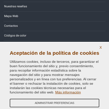
Nuestras reseñas
Mapa Web
Contactos
Códigos de color
Política de Privacidad - RGPD
X
Aceptación de la política de cookies
Utilizamos cookies, incluso de terceros, para garantizar el
buen funcionamiento del sitio y, previo consentimiento,
Copyright © 2014 - 2026. All Rights Reserved.
para recopilar información estadística sobre la
Visitantes En Línea: 354
navegación del sitio y para mostrar mensajes
personalizados y en línea con tus preferencias. Al cerrar
el banner o rechazar la instalación de cookies, solo se
Credits:
E-COMIT
instalarán las cookies técnicas necesarias para el
funcionamiento del sitio web.
Más información
SÍguenos en nuestras redes sociales
ADMINISTRAR PREFERENCIAS