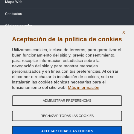
Mapa Web
Contactos
Códigos de color
X
Política de Privacidad - RGPD
Aceptación de la política de cookies
Utilizamos cookies, incluso de terceros, para garantizar el
buen funcionamiento del sitio y, previo consentimiento,
para recopilar información estadística sobre la
navegación del sitio y para mostrar mensajes
Copyright © 2014 - 2026. All Rights Reserved.
personalizados y en línea con tus preferencias. Al cerrar
Visitantes En Línea: 513
el banner o rechazar la instalación de cookies, solo se
instalarán las cookies técnicas necesarias para el
Credits:
E-COMIT
funcionamiento del sitio web.
Más información
SÍguenos en nuestras redes sociales
ADMINISTRAR PREFERENCIAS
RECHAZAR TODAS LAS COOKIES
ACEPTAR TODAS LAS COOKIES