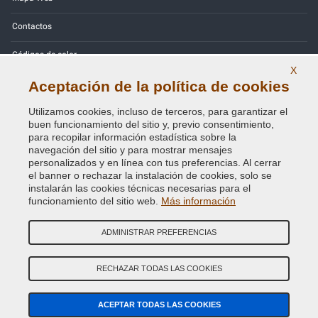
Contactos
Códigos de color
X
Política de Privacidad - RGPD
Aceptación de la política de cookies
Utilizamos cookies, incluso de terceros, para garantizar el
buen funcionamiento del sitio y, previo consentimiento,
para recopilar información estadística sobre la
navegación del sitio y para mostrar mensajes
Copyright © 2014 - 2026. All Rights Reserved.
personalizados y en línea con tus preferencias. Al cerrar
Visitantes En Línea: 413
el banner o rechazar la instalación de cookies, solo se
instalarán las cookies técnicas necesarias para el
Credits:
E-COMIT
funcionamiento del sitio web.
Más información
SÍguenos en nuestras redes sociales
ADMINISTRAR PREFERENCIAS
RECHAZAR TODAS LAS COOKIES
ACEPTAR TODAS LAS COOKIES