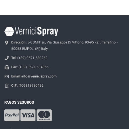
Dirección:
E-COMIT srl, Via Giuseppe Di Vittorio, 93-95 - Z.I. Terrafino -
50053 EMPOLI (FI) Italy
Tel:
(+39) 0571.530262
Fax:
(+39) 0571.534056
Email:
info@vernicispray.com
CIF:
IT06818930486
PAGOS SEGUROS