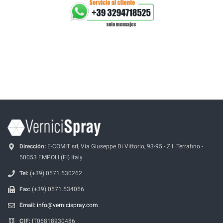
Dirección:
E-COMIT srl, Via Giuseppe Di Vittorio, 93-95 - Z.I. Terrafino -
50053 EMPOLI (FI) Italy
Tel:
(+39) 0571.530262
Fax:
(+39) 0571.534056
Email:
info@vernicispray.com
CIF:
IT06818930486