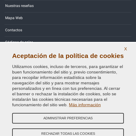
Nuestras reseñas
Mapa Web
Contactos
Códigos de color
X
Política de Privacidad - RGPD
Aceptación de la política de cookies
Utilizamos cookies, incluso de terceros, para garantizar el
buen funcionamiento del sitio y, previo consentimiento,
para recopilar información estadística sobre la
navegación del sitio y para mostrar mensajes
Copyright © 2014 - 2026. All Rights Reserved.
personalizados y en línea con tus preferencias. Al cerrar
Visitantes En Línea: 392
el banner o rechazar la instalación de cookies, solo se
instalarán las cookies técnicas necesarias para el
Credits:
E-COMIT
funcionamiento del sitio web.
Más información
SÍguenos en nuestras redes sociales
ADMINISTRAR PREFERENCIAS
RECHAZAR TODAS LAS COOKIES