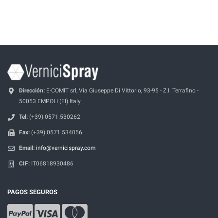
Dirección:
E-COMIT srl, Via Giuseppe Di Vittorio, 93-95 - Z.I. Terrafino -
50053 EMPOLI (FI) Italy
Tel:
(+39) 0571.530262
Fax:
(+39) 0571.534056
Email:
info@vernicispray.com
CIF:
IT06818930486
PAGOS SEGUROS