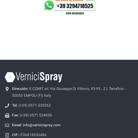
Dirección:
E-COMIT srl, Via Giuseppe Di Vittorio, 93-95 - Z.I. Terrafino -
50053 EMPOLI (FI) Italy
Tel:
(+39) 0571.530262
Fax:
(+39) 0571.534056
Email:
info@vernicispray.com
CIF:
IT06818930486