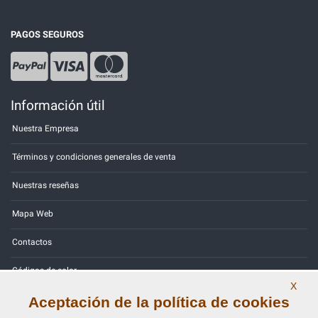
PAGOS SEGUROS
Información útil
Nuestra Empresa
Términos y condiciones generales de venta
Nuestras reseñas
Mapa Web
Contactos
Códigos de color
X
Política de Privacidad - RGPD
Aceptación de la política de cookies