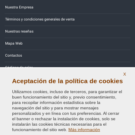
Nuestra Empresa
Términos y condiciones generales de venta
Nuestras reseñas
Mapa Web
Contactos
Códigos de color
X
Política de Privacidad - RGPD
Aceptación de la política de cookies
Utilizamos cookies, incluso de terceros, para garantizar el
buen funcionamiento del sitio y, previo consentimiento,
para recopilar información estadística sobre la
navegación del sitio y para mostrar mensajes
Copyright © 2014 - 2026. All Rights Reserved.
personalizados y en línea con tus preferencias. Al cerrar
Visitantes En Línea: 499
el banner o rechazar la instalación de cookies, solo se
instalarán las cookies técnicas necesarias para el
Credits:
E-COMIT
funcionamiento del sitio web.
Más información