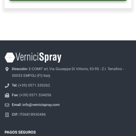
Dirección:
E-COMIT srl, Via Giuseppe Di Vittorio, 93-95 - Z.I. Terrafino -
50053 EMPOLI (FI) Italy
Tel:
(+39) 0571.530262
Fax:
(+39) 0571.534056
Email:
info@vernicispray.com
CIF:
IT06818930486
PAGOS SEGUROS