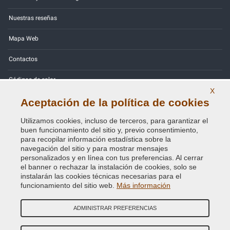
Nuestras reseñas
Mapa Web
Contactos
Códigos de color
X
Política de Privacidad - RGPD
Aceptación de la política de cookies
Utilizamos cookies, incluso de terceros, para garantizar el
buen funcionamiento del sitio y, previo consentimiento,
para recopilar información estadística sobre la
navegación del sitio y para mostrar mensajes
Copyright © 2014 - 2026. All Rights Reserved.
personalizados y en línea con tus preferencias. Al cerrar
Visitantes En Línea: 639
el banner o rechazar la instalación de cookies, solo se
instalarán las cookies técnicas necesarias para el
Credits:
E-COMIT
funcionamiento del sitio web.
Más información
SÍguenos en nuestras redes sociales
ADMINISTRAR PREFERENCIAS