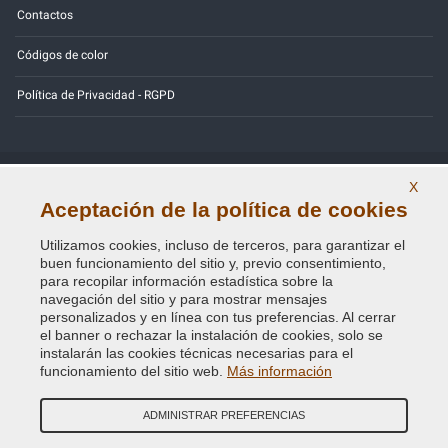
Contactos
Códigos de color
Política de Privacidad - RGPD
X
Copyright © 2014 - 2026. All Rights Reserved.
Aceptación de la política de cookies
Visitantes En Línea: 350
Utilizamos cookies, incluso de terceros, para garantizar el
Credits:
E-COMIT
buen funcionamiento del sitio y, previo consentimiento,
para recopilar información estadística sobre la
SÍguenos en nuestras redes sociales
navegación del sitio y para mostrar mensajes
personalizados y en línea con tus preferencias. Al cerrar
el banner o rechazar la instalación de cookies, solo se
instalarán las cookies técnicas necesarias para el
funcionamiento del sitio web.
Más información
ADMINISTRAR PREFERENCIAS