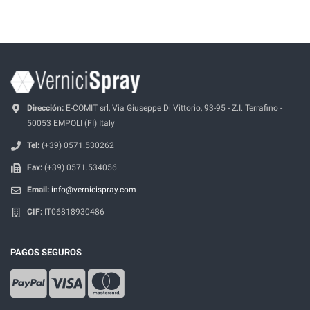
Dirección:
E-COMIT srl, Via Giuseppe Di Vittorio, 93-95 - Z.I. Terrafino -
50053 EMPOLI (FI) Italy
Tel:
(+39) 0571.530262
Fax:
(+39) 0571.534056
Email:
info@vernicispray.com
CIF:
IT06818930486
PAGOS SEGUROS