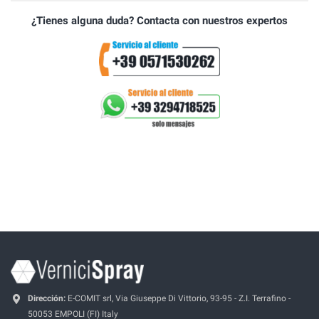
¿Tienes alguna duda? Contacta con nuestros expertos
Dirección:
E-COMIT srl, Via Giuseppe Di Vittorio, 93-95 - Z.I. Terrafino -
50053 EMPOLI (FI) Italy