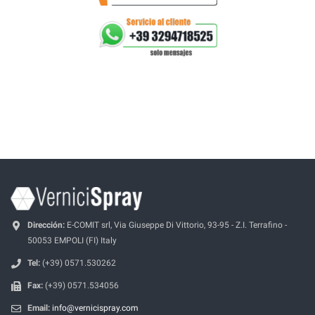
Dirección:
E-COMIT srl, Via Giuseppe Di Vittorio, 93-95 - Z.I. Terrafino -
50053 EMPOLI (FI) Italy
Tel:
(+39) 0571.530262
Fax:
(+39) 0571.534056
Email:
info@vernicispray.com