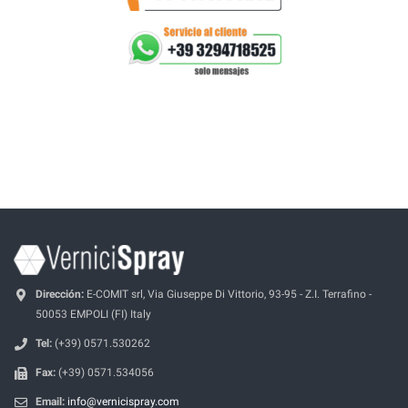
Dirección:
E-COMIT srl, Via Giuseppe Di Vittorio, 93-95 - Z.I. Terrafino -
50053 EMPOLI (FI) Italy
Tel:
(+39) 0571.530262
Fax:
(+39) 0571.534056
Email:
info@vernicispray.com