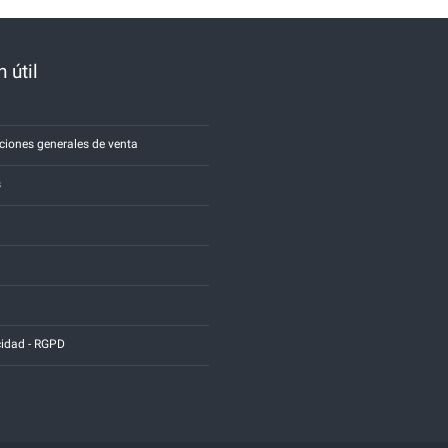
 útil
a
ciones generales de venta
s
cidad - RGPD