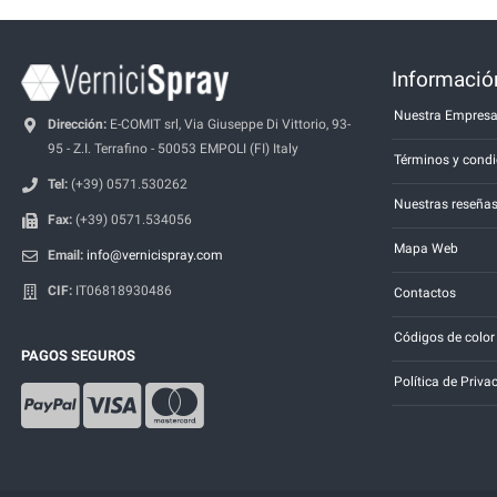
Información
Nuestra Empres
Dirección:
E-COMIT srl, Via Giuseppe Di Vittorio, 93-
95 - Z.I. Terrafino - 50053 EMPOLI (FI) Italy
Términos y condi
Tel:
(+39) 0571.530262
Nuestras reseña
Fax:
(+39) 0571.534056
Mapa Web
Email:
info@vernicispray.com
CIF:
IT06818930486
Contactos
Códigos de color
PAGOS SEGUROS
Política de Priva