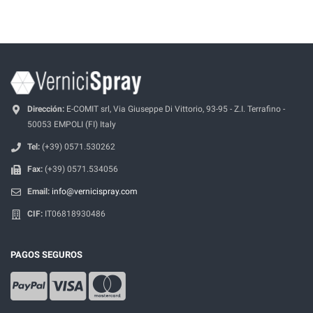
Dirección:
E-COMIT srl, Via Giuseppe Di Vittorio, 93-95 - Z.I. Terrafino -
50053 EMPOLI (FI) Italy
Tel:
(+39) 0571.530262
Fax:
(+39) 0571.534056
Email:
info@vernicispray.com
CIF:
IT06818930486
PAGOS SEGUROS