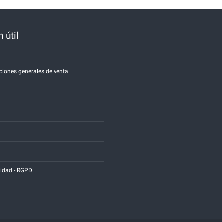
 útil
a
ciones generales de venta
s
cidad - RGPD