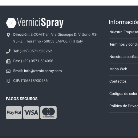
Información
Nuestra Empres
Dirección:
E-COMIT srl, Via Giuseppe Di Vittorio, 93-
95 - Z.I. Terrafino - 50053 EMPOLI (FI) Italy
Términos y condi
Tel:
(+39) 0571.530262
Nuestras reseña
Fax:
(+39) 0571.534056
Mapa Web
Email:
info@vernicispray.com
CIF:
IT06818930486
Contactos
Códigos de color
PAGOS SEGUROS
Política de Priva